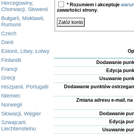
Hercegowiny,
* Rozumiem i akceptuje
warun
Chorwacji, Słowenii
zawartości strony.
Bułgarii, Mołdawii,
Rumunii
Czech
Danii
Estonii, Litwy, Łotwy
Op
Finlandii
Dodawanie punkt
Francji
Edycja punk
Grecji
Usuwanie punkt
Hiszpanii, Portugalii
Dodawanie punktów ostrzegania
Niemiec
Zmiana adresu e-mail, na
Norwegii
Słowacji, Węgier
Dodawanie pun
Edycja pun
Szwajcarii,
Liechtensteinu
Usuwanie pun