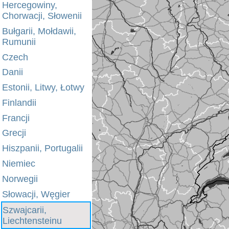
Hercegowiny,
Chorwacji, Słowenii
Bułgarii, Mołdawii,
Rumunii
Czech
Danii
Estonii, Litwy, Łotwy
Finlandii
Francji
Grecji
Hiszpanii, Portugalii
Niemiec
Norwegii
Słowacji, Węgier
Szwajcarii,
Liechtensteinu