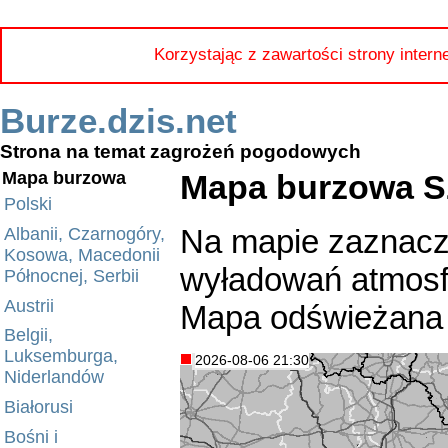
Korzystając z zawartości strony intern
Burze.dzis.net
Strona na temat zagrożeń pogodowych
Mapa burzowa Sz
Mapa burzowa
Polski
Na mapie zaznacz
Albanii, Czarnogóry,
Kosowa, Macedonii
wyładowań atmosfe
Północnej, Serbii
Austrii
Mapa odświeżana 
Belgii,
Luksemburga,
2026-08-06 21:30
Niderlandów
Białorusi
Bośni i