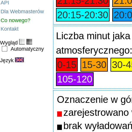
21:15‑21:30
21:
API
Dla Webmasterów
20:15‑20:30
20:
Co nowego?
Kontakt
Liczba minut jaka
Wygląd
atmosferycznego
Automatyczny
Język
0‑15
15‑30
30‑4
105‑120
Oznaczenie w gó
zarejestrowano
brak wyładowań