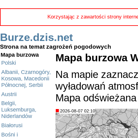
Korzystając z zawartości strony intern
Burze.dzis.net
Strona na temat zagrożeń pogodowych
Mapa burzowa 
Mapa burzowa
Polski
Na mapie zaznacz
Albanii, Czarnogóry,
Kosowa, Macedonii
wyładowań atmosfe
Północnej, Serbii
Austrii
Mapa odświeżana 
Belgii,
Luksemburga,
2026-08-07 02:10
Niderlandów
Białorusi
Bośni i