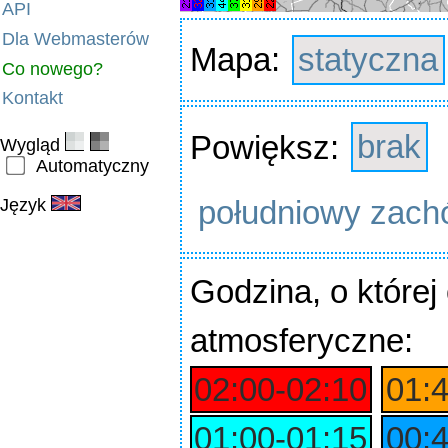
API
Dla Webmasterów
Mapa:
statyczna
Co nowego?
Kontakt
Powiększ:
brak
Wygląd
Automatyczny
południowy zach
Język
Godzina
, o które
atmosferyczne:
02:00‑02:10
01:
01:00‑01:15
00: