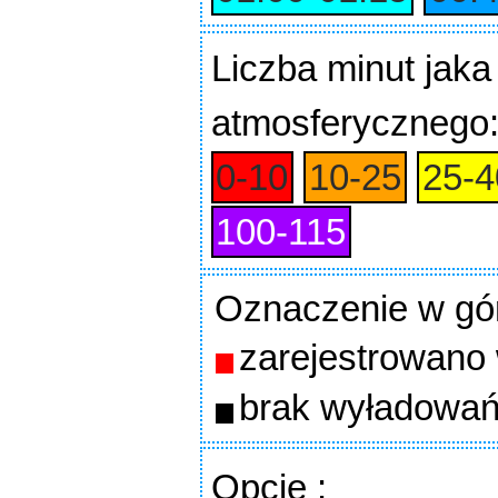
Liczba minut jaka
atmosferycznego
0‑10
10‑25
25‑4
100‑115
Oznaczenie w gó
zarejestrowano
brak wyładowań
Opcje
: