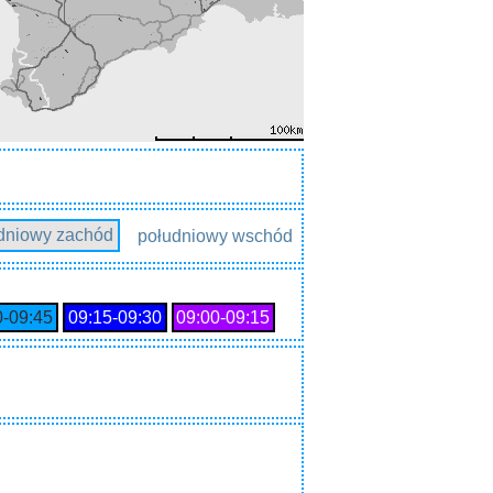
dniowy zachód
południowy wschód
0‑09:45
09:15‑09:30
09:00‑09:15