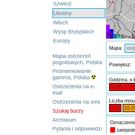
Szwecji
Ukrainy
Włoch
Wysp Brytyjskich
Europy
Mapa:
sta
Mapa ostrzeżeń
pogodowych, Polska
Powiększ:
Promieniowanie
gamma, Polska
Godzina
, o
Ostrzeżenia na e-
10:45‑10:5
mail
Liczba minu
Ostrzeżenia na sms
0‑10
10‑2
Szukaj burzy
Archiwum
Oznaczenie
Pytania i odpowiedzi
zarejes