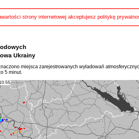
awartości strony internetowej akceptujesz politykę prywatno
ogodowych
owa Ukrainy
naczono miejsca zarejestrowanych wyładowań atmosferycznyc
o 5 minut.
10:55