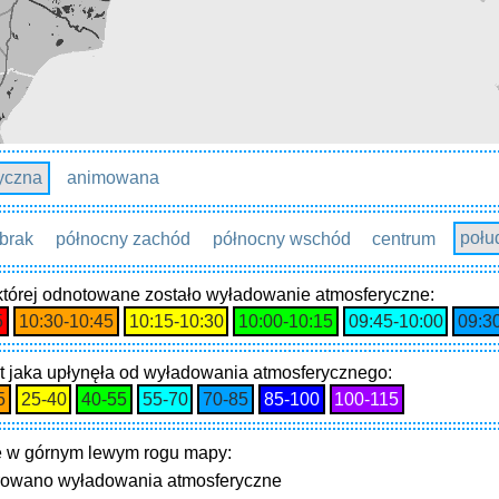
tyczna
animowana
brak
północny zachód
północny wschód
centrum
połu
 której odnotowane zostało wyładowanie atmosferyczne:
5
10:30‑10:45
10:15‑10:30
10:00‑10:15
09:45‑10:00
09:3
t jaka upłynęła od wyładowania atmosferycznego:
5
25‑40
40‑55
55‑70
70‑85
85‑100
100‑115
 w górnym lewym rogu mapy:
trowano wyładowania atmosferyczne