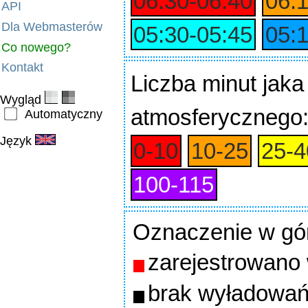
06:30‑06:40
06:
API
Dla Webmasterów
05:30‑05:45
05:
Co nowego?
Kontakt
Liczba minut jaka
Wygląd
atmosferycznego
Automatyczny
Język
0‑10
10‑25
25‑4
100‑115
Oznaczenie w gó
zarejestrowano
brak wyładowań