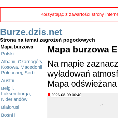
Korzystając z zawartości strony intern
Burze.dzis.net
Strona na temat zagrożeń pogodowych
Mapa burzowa E
Mapa burzowa
Polski
Na mapie zaznacz
Albanii, Czarnogóry,
Kosowa, Macedonii
wyładowań atmosfe
Północnej, Serbii
Austrii
Mapa odświeżana 
Belgii,
Luksemburga,
2026-08-09 06:40
Niderlandów
Białorusi
Bośni i