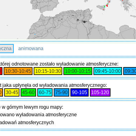
tyczna
animowana
 której odnotowane zostało wyładowanie atmosferyczne:
0
10:30‑10:45
10:15‑10:30
10:00‑10:15
09:45‑10:00
09:3
t jaka upłynęła od wyładowania atmosferycznego:
0
30‑45
45‑60
60‑75
75‑90
90‑105
105‑120
 w górnym lewym rogu mapy:
trowano wyładowania atmosferyczne
ładowań atmosferycznych