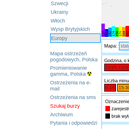
Szwecji
Ukrainy
Włoch
Wysp Brytyjskich
Europy
Mapa:
sta
Mapa ostrzeżeń
pogodowych, Polska
Godzina
, o
10:45‑11:0
Promieniowanie
gamma, Polska
Liczba minu
Ostrzeżenia na e-
0‑15
15‑3
mail
Ostrzeżenia na sms
Oznaczenie
Szukaj burzy
zarejes
Archiwum
brak wy
Pytania i odpowiedzi