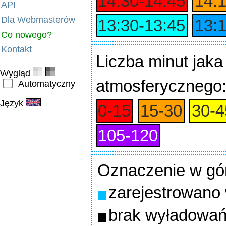
14:30‑14:45
14:
API
Dla Webmasterów
13:30‑13:45
13:
Co nowego?
Kontakt
Liczba minut jaka
Wygląd
atmosferycznego
Automatyczny
Język
0‑15
15‑30
30‑4
105‑120
Oznaczenie w gó
zarejestrowano
brak wyładowań