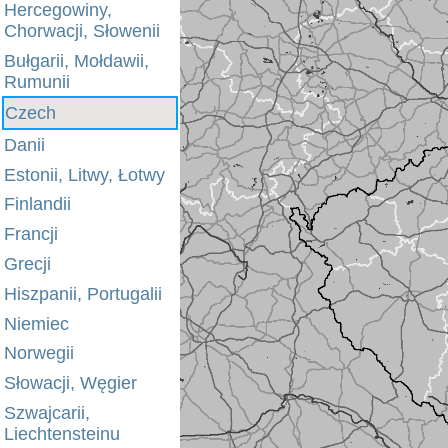
Hercegowiny,
Chorwacji, Słowenii
Bułgarii, Mołdawii,
Rumunii
Czech
Danii
Estonii, Litwy, Łotwy
Finlandii
Francji
Grecji
Hiszpanii, Portugalii
Niemiec
Norwegii
Słowacji, Węgier
Szwajcarii,
Liechtensteinu