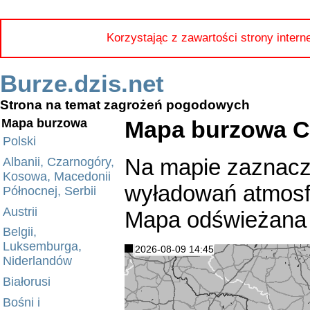
Korzystając z zawartości strony intern
Burze.dzis.net
Strona na temat zagrożeń pogodowych
Mapa burzowa C
Mapa burzowa
Polski
Na mapie zaznacz
Albanii, Czarnogóry,
Kosowa, Macedonii
wyładowań atmosfe
Północnej, Serbii
Austrii
Mapa odświeżana 
Belgii,
Luksemburga,
2026-08-09 14:45
Niderlandów
Białorusi
Bośni i