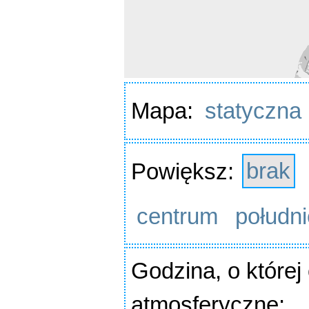
Mapa:
statyczna
Powiększ:
brak
centrum
południ
Godzina
, o które
atmosferyczne: