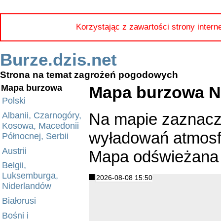
Korzystając z zawartości strony intern
Burze.dzis.net
Strona na temat zagrożeń pogodowych
Mapa burzowa N
Mapa burzowa
Polski
Na mapie zaznacz
Albanii, Czarnogóry,
Kosowa, Macedonii
wyładowań atmosfe
Północnej, Serbii
Austrii
Mapa odświeżana 
Belgii,
Luksemburga,
2026-08-08 15:50
Niderlandów
Białorusi
Bośni i