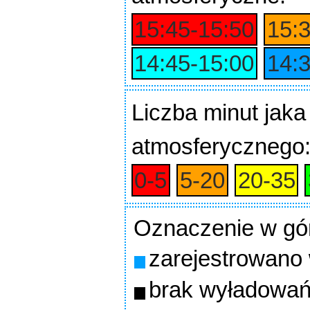
15:45‑15:50
15:
14:45‑15:00
14:
Liczba minut jaka
atmosferycznego
0‑5
5‑20
20‑35
Oznaczenie w gó
zarejestrowano
brak wyładowań