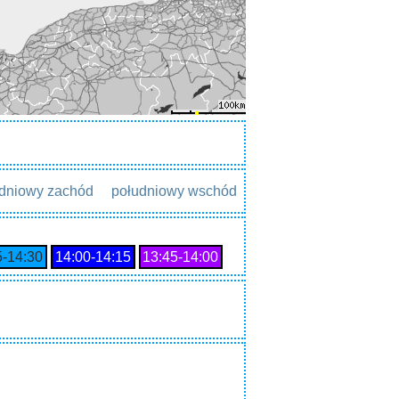
dniowy zachód
południowy wschód
5‑14:30
14:00‑14:15
13:45‑14:00