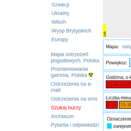
Szwecji
Ukrainy
Włoch
Wysp Brytyjskich
Europy
Mapa:
stat
Mapa ostrzeżeń
pogodowych, Polska
Powiększ:
Promieniowanie
gamma, Polska
Godzina
, o
Ostrzeżenia na e-
15:30‑15:4
mail
Liczba minu
Ostrzeżenia na sms
0‑15
15‑3
Szukaj burzy
Archiwum
Oznaczenie
Pytania i odpowiedzi
zarejes