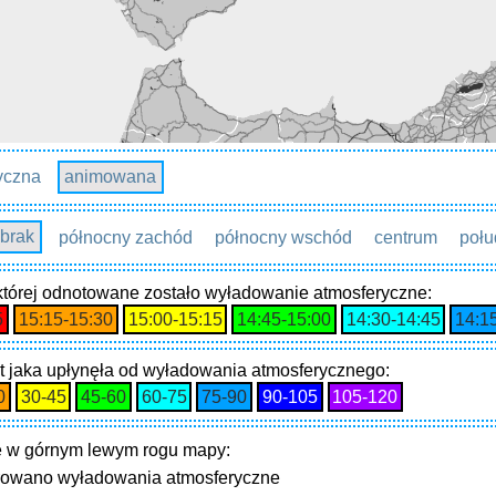
yczna
animowana
brak
północny zachód
północny wschód
centrum
połu
 której odnotowane zostało wyładowanie atmosferyczne:
5
15:15‑15:30
15:00‑15:15
14:45‑15:00
14:30‑14:45
14:1
t jaka upłynęła od wyładowania atmosferycznego:
0
30‑45
45‑60
60‑75
75‑90
90‑105
105‑120
 w górnym lewym rogu mapy:
trowano wyładowania atmosferyczne