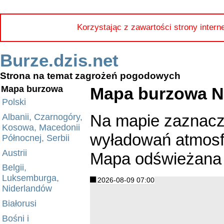
Korzystając z zawartości strony intern
Burze.dzis.net
Strona na temat zagrożeń pogodowych
Mapa burzowa N
Mapa burzowa
Polski
Na mapie zaznacz
Albanii, Czarnogóry,
Kosowa, Macedonii
wyładowań atmosfe
Północnej, Serbii
Austrii
Mapa odświeżana 
Belgii,
Luksemburga,
2026-08-09 07:00
Niderlandów
Białorusi
Bośni i