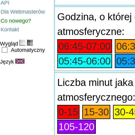
API
Dla Webmasterów
Godzina
, o które
Co nowego?
atmosferyczne:
Kontakt
Wygląd
06:45‑07:00
06:
Automatyczny
05:45‑06:00
05:
Język
Liczba minut jaka
atmosferycznego
0‑15
15‑30
30‑4
105‑120