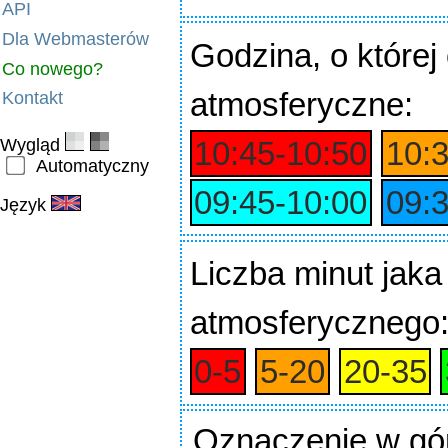
API
Dla Webmasterów
Godzina
, o które
Co nowego?
atmosferyczne:
Kontakt
Wygląd
10:45‑10:50
10:
Automatyczny
09:45‑10:00
09:
Język
Liczba minut jaka
atmosferycznego
0‑5
5‑20
20‑35
Oznaczenie w gó