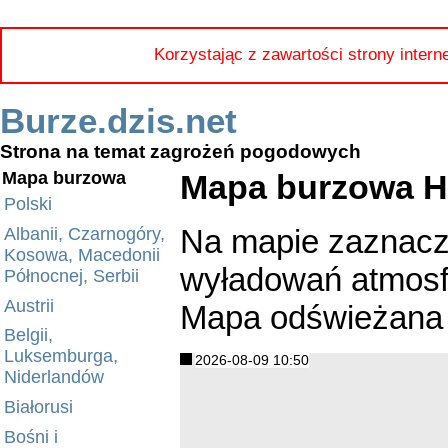
Korzystając z zawartości strony intern
Burze.dzis.net
Strona na temat zagrożeń pogodowych
Mapa burzowa His
Mapa burzowa
Polski
Na mapie zaznacz
Albanii, Czarnogóry,
Kosowa, Macedonii
wyładowań atmosfe
Północnej, Serbii
Austrii
Mapa odświeżana 
Belgii,
Luksemburga,
2026-08-09 10:50
Niderlandów
Białorusi
Bośni i